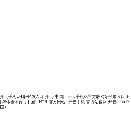
开云手机web版登录入口-开云(中国)
|
开云手机站官方版网站登录入口-开云
|
华体会体育（中国）HTH·官方网站
|
开云手机·官方站官网-开云online(
国）
|