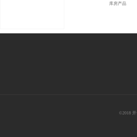
库房产品
©2018