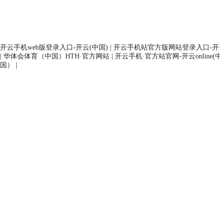
开云手机web版登录入口-开云(中国)
|
开云手机站官方版网站登录入口-开云
|
华体会体育（中国）HTH·官方网站
|
开云手机·官方站官网-开云online(
国）
|